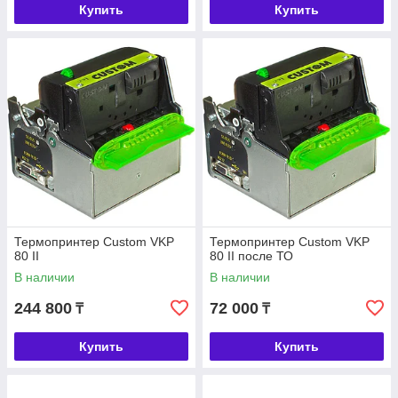
Купить
Купить
Термопринтер Custom VKP
Термопринтер Custom VKP
80 II
80 II после ТО
В наличии
В наличии
244 800
72 000
₸
₸
Купить
Купить