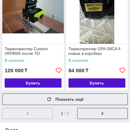
Термопринтер Custom
Термопринтер GPA-58CA II
VKP80III после ТО
новые в коробках
В наличии
В наличии
120 000
84 000
₸
₸
Купить
Купить
Показать ещё
1
/ 2