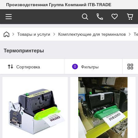
Производственная Группа Компаний ITB-TRADE
Товары и услуги
Комплектующие для терминалов
Т
Термопринтеры
Сортировка
0
Фильтры