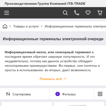
Производственная Группа Компаний ITB-TRADE
Товары и услуги
Информационные терминалы электро
Информационные терминалы электронной очереди
Информационный киоск, или сенсорный терминал
в
последнее время обретает широкую популярность. И это
неудивительно, потому как данное устройство обладает
неоспоримыми преимуществами. Во-первых, они понятны и
просты в использовании, во-вторых, дают возможность
оперативно, не теряя времени в утомительной очереди,
Показать всё
получить необходимую услугу или информацию.
Электронный информационный терминал
на
сегодняшний день активно применяется в административных
Сортировка
0
Фильтры
учреждениях, отелях, торговых залах, в музеях, в
аэропортах, на вокзалах и на выставках. Эти технологичные
аппараты, отвечающие всем требованиям современности,