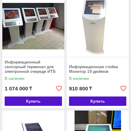
призваны экономить время людей и повышать авторитет
фирмы, установившей их. Информационный киоск позволяет
быстро и своевременно получить информацию о бизнесе и
услугах.
Информационный
сенсорный терминал для
Информационная стойка
электронной очереди ИТБ
Монитор 19 дюймов
В наличии
В наличии
1 074 000
910 800
₸
₸
Купить
Купить