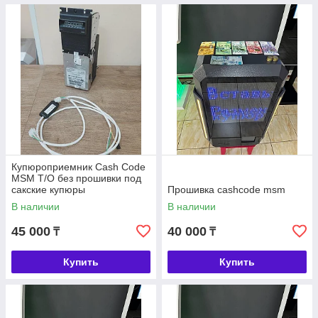
Купюроприемник Cash Code
MSM Т/О без прошивки под
сакские купюры
Прошивка cashcode msm
В наличии
В наличии
45 000
40 000
₸
₸
Купить
Купить