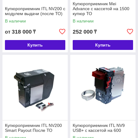
Купюроприемник Mei
Купюроприемник ITL NV200 с
Advance с кассетой на 1500
модулем выдачи (после ТО)
купюр ТО
В наличии
В наличии
318 000
252 000
от
₸
₸
Купить
Купить
Купюроприемник ITL NV200
Купюроприемник ITL NV9
Smart Payout После ТО
USB+ с кассетой на 600
В наличии
В наличии