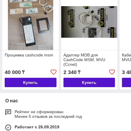
Прошивка cashcode msm
Адаптер MDB для
Кабе
CashCode MSM, MVU
MVU
(Ccnet)
40 000
2 340
3 4
₸
₸
Купить
Купить
О нас
Рейтинг не сформирован
Менее 5 отзывов за последний год
Работает с 26.09.2019