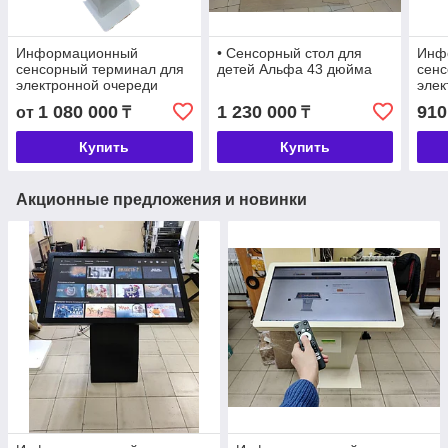
Информационный
• Сенсорный стол для
Инф
сенсорный терминал для
детей Альфа 43 дюйма
сенс
электронной очереди
элек
диагональю 22 дюйма
16
1 080 000
1 230 000
910
от
₸
₸
Купить
Купить
Акционные предложения и новинки