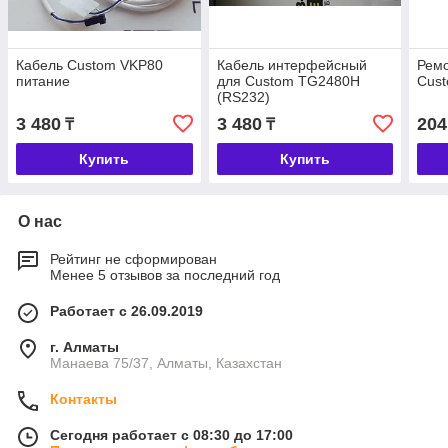
Кабель Custom VKP80
Кабель интерфейсный
Рем
питание
для Сustom TG2480H
Cus
(RS232)
3 480
3 480
204
₸
₸
Купить
Купить
О нас
Рейтинг не сформирован
Менее 5 отзывов за последний год
Работает с 26.09.2019
г. Алматы
Манаева 75/37, Алматы, Казахстан
Контакты
Сегодня работает с 08:30 до 17:00