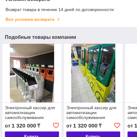
Возврат товара в течение 14 дней по договоренности
Все условия возврата
Подобные товары компании
Электронный кассир для
Электронный кассир для
Элек
автоматизации
автоматизации
авто
самообслуживания
самообслуживания
сам
отделов продаж
общественного
мас
1 320 000
1 320 000
от
₸
от
₸
от
транспорта
Купить
Купить