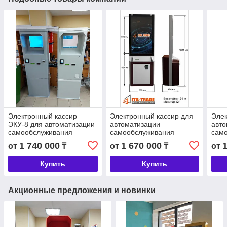
Электронный кассир
Электронный кассир для
Элек
ЭКУ-8 для автоматизации
автоматизации
авто
самообслуживания
самообслуживания
сам
массажных салонов
общ
1 740 000
1 670 000
от
₸
от
₸
от
тран
Купить
Купить
Акционные предложения и новинки