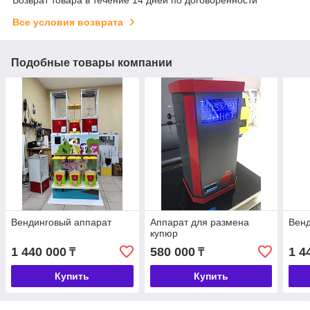
Все условия возврата
Подобные товары компании
Вендинговый аппарат
Аппарат для размена
Венд
купюр
1 440 000
580 000
1 4
₸
₸
Купить
Купить