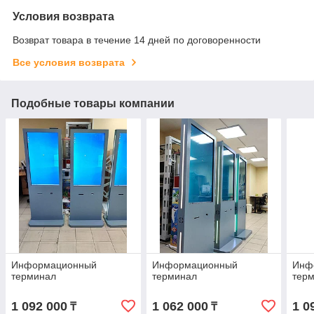
Условия возврата
Возврат товара в течение 14 дней по договоренности
Все условия возврата
Подобные товары компании
Информационный
Информационный
Инф
терминал
терминал
тер
1 092 000
1 062 000
1 0
₸
₸