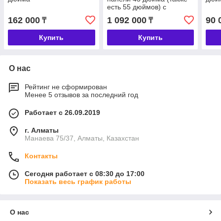
есть 55 дюймов) с
усиленной подножкой
162 000
1 092 000
90 
₸
₸
Купить
Купить
О нас
Рейтинг не сформирован
Менее 5 отзывов за последний год
Работает с 26.09.2019
г. Алматы
Манаева 75/37, Алматы, Казахстан
Контакты
Сегодня работает с 08:30 до 17:00
Показать весь график работы
О нас