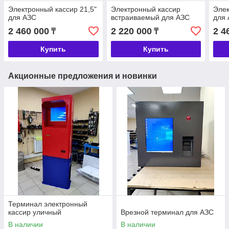
Электронный кассир 21,5"
Электронный кассир
Элек
для АЗС
встраиваемый для АЗС
для
2 460 000
2 220 000
2 4
₸
₸
Купить
Купить
Акционные предложения и новинки
Терминал электронный
кассир уличный
Врезной терминал для АЗС
В наличии
В наличии