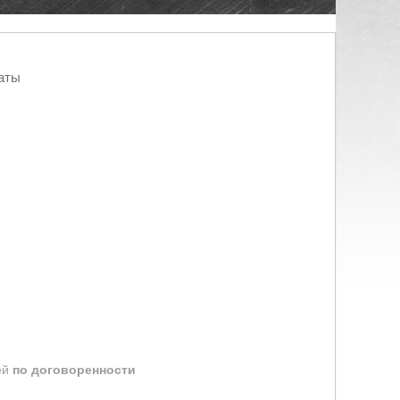
аты
ей
по договоренности