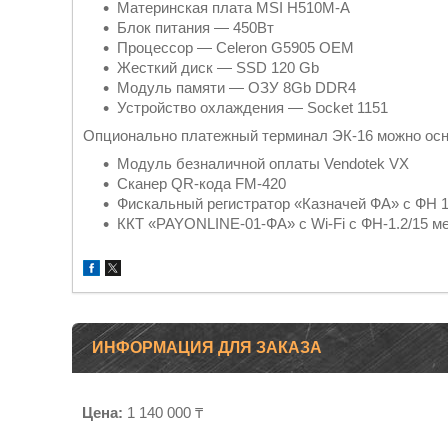
Материнская плата MSI H510M-A
Блок питания — 450Вт
Процессор — Celeron G5905 OEM
Жесткий диск — SSD 120 Gb
Модуль памяти — ОЗУ 8Gb DDR4
Устройство охлаждения — Socket 1151
Опционально платежный терминал ЭК-16 можно ос
Модуль безналичной оплаты Vendotek VX
Сканер QR-кода FM-420
Фискальный регистратор «Казначей ФА» с ФН 1
ККТ «PAYONLINE-01-ФА» с Wi-Fi с ФН-1.2/15 м
ИНФОРМАЦИЯ ДЛЯ ЗАКАЗА
Цена:
1 140 000 ₸