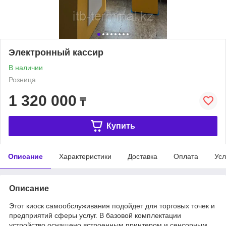
Электронный кассир
В наличии
Розница
1 320 000
₸
Купить
Описание
Характеристики
Доставка
Оплата
Усл
Описание
Этот киоск самообслуживания подойдет для торговых точек и
предприятий сферы услуг. В базовой комплектации
устройство оснащено встроенным принтером и сенсорным