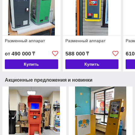
Разменный аппарат
Разменный аппарат
Раз
490 000
588 000
610
от
₸
₸
Купить
Купить
Акционные предложения и новинки