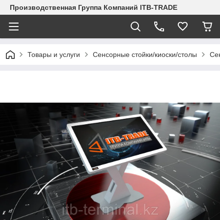
Производственная Группа Компаний ITB-TRADE
Товары и услуги
Сенсорные стойки/киоски/столы
Се