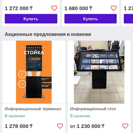
1 272 000
1 680 000
1 2
₸
₸
Купить
Купить
Акционные предложения и новинки
Информационный терминал
Информационный стол
В наличии
В наличии
1 278 000
1 230 000
₸
от
₸