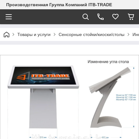
Производственная Группа Компаний ITB-TRADE
Товары и услуги
Сенсорные стойки/киоски/столы
Ин