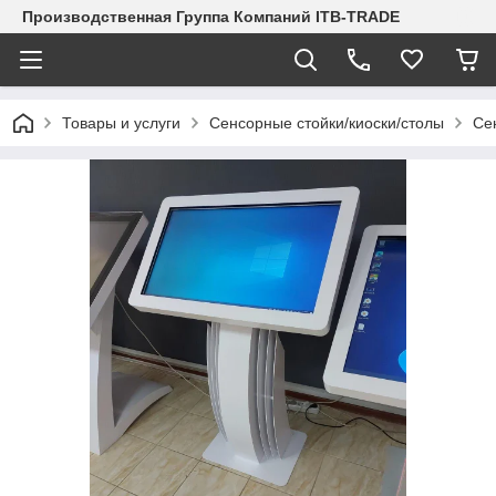
Производственная Группа Компаний ITB-TRADE
Товары и услуги
Сенсорные стойки/киоски/столы
Се