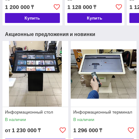
1 200 000
1 128 000
1 1
₸
₸
Купить
Купить
Акционные предложения и новинки
Информационный стол
Информационный терминал
В наличии
В наличии
1 230 000
1 296 000
от
₸
₸