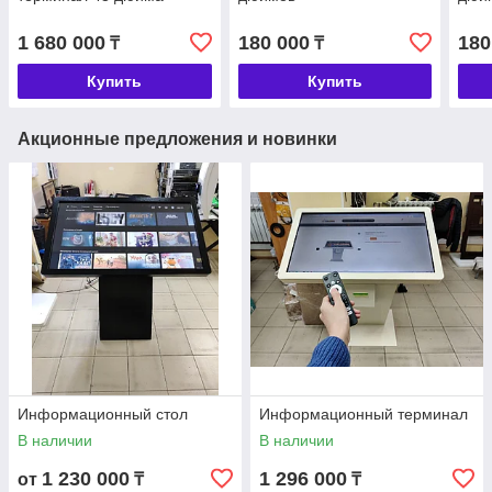
1 680 000
180 000
180
₸
₸
Купить
Купить
Акционные предложения и новинки
Информационный стол
Информационный терминал
В наличии
В наличии
1 230 000
1 296 000
от
₸
₸