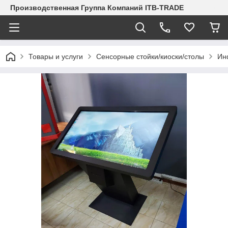
Производственная Группа Компаний ITB-TRADE
Товары и услуги
Сенсорные стойки/киоски/столы
Ин