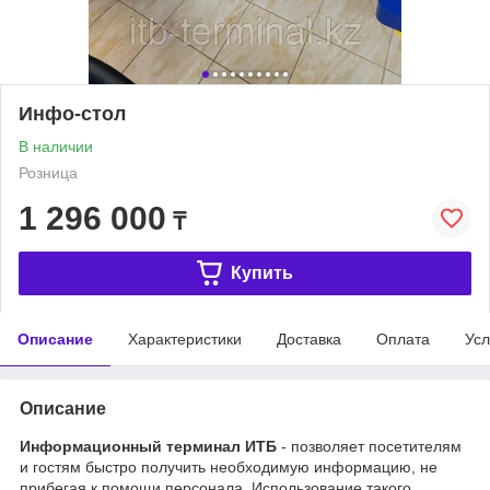
Инфо-стол
В наличии
Розница
1 296 000
₸
Купить
Описание
Характеристики
Доставка
Оплата
Усл
Описание
Информационный терминал ИТБ
- позволяет посетителям
и гостям быстро получить необходимую информацию, не
прибегая к помощи персонала. Использование такого